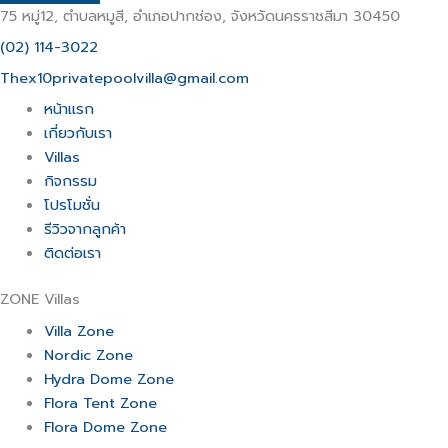
75 หมู่12, ตำบลหมูสี, อำเภอปากช่อง, จังหวัดนครราชสีมา 30450
(02) 114-3022
Thex10privatepoolvilla@gmail.com
หน้าเเรก
เกี่ยวกับเรา
Villas
กิจกรรม
โปรโมชั่น
รีวิวจากลูกค้า
ติดต่อเรา
ZONE Villas
Villa Zone
Nordic Zone
Hydra Dome Zone
Flora Tent Zone
Flora Dome Zone