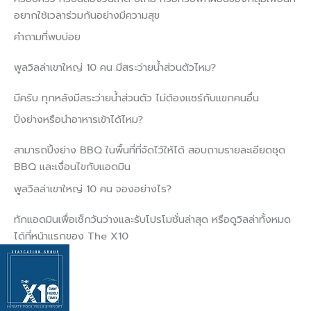
อยากใช้เวลาร่วมกันอย่างมีความสุข
คำถามที่พบบ่อย
พูลวิลล่าเขาใหญ่ 10 คน มีสระว่ายน้ำส่วนตัวไหม?
มีครับ ทุกหลังมีสระว่ายน้ำส่วนตัว ไม่ต้องแชร์กับแขกคนอื่น
ปิ้งย่างหรือนำอาหารเข้าได้ไหม?
สามารถปิ้งย่าง BBQ ในพื้นที่ที่จัดไว้ให้ได้ สอบถามรายละเอียดชุด
BBQ และเงื่อนไขกับแอดมิน
พูลวิลล่าเขาใหญ่ 10 คน จองอย่างไร?
ทักแอดมินเพื่อเช็กวันว่างและรับโปรโมชั่นล่าสุด หรือดูวิลล่าทั้งหมด
ได้ที่หน้าแรกของ The X10