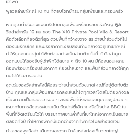
เข้าพัก
พูลวิลล่าเขาใหญ่ 10 คน ที่ตอบโจทย์ทริปกลุ่มเพื่อนและครอบครัว
หากคุณกำลังวางแผนทริปกับกลุ่มเพื่อนหรือครอบครัวใหญ่
พูล
วิลล่าสำหรับ 10 คน
ของ The X10 Private Pool Villa & Resort
คือตัวเลือกที่ลงตัวที่สุด ด้วยพื้นที่กว้างขวาง สระว่ายน้ำส่วนตัวที่ไม่
ต้องแชร์กับใคร และบรรยากาศเงียบสงบท่ามกลางวิวภูเขาเขาใหญ่
ทำให้ทุกคนในกลุ่มได้พักผ่อนอย่างเป็นส่วนตัวเต็มที่ ตัววิลล่าถูก
ออกแบบให้รองรับผู้เข้าพักได้สบาย ๆ ถึง 10 คน มีห้องนอนหลาย
ห้องพร้อมเครื่องปรับอากาศ ห้องน้ำสะอาด และพื้นที่ส่วนกลางให้ทุก
คนได้ใช้เวลาร่วมกัน
จุดเด่นของวิลล่าหลังนี้คือสระว่ายน้ำส่วนตัวขนาดใหญ่ที่อยู่ติดกับตัว
บ้าน คุณและกลุ่มเพื่อนสามารถลงเล่นน้ำได้ทุกเวลาโดยไม่ต้องกังวล
เรื่องความเป็นส่วนตัว รอบ ๆ สระมีพื้นที่นั่งเล่นและมุมถ่ายรูปสวย ๆ
เหมาะกับการสังสรรค์ยามเย็น จัดปาร์ตี้เล็ก ๆ หรือปิ้งย่าง BBQ ใน
พื้นที่ที่จัดเตรียมไว้ให้ บรรยากาศยามค่ำคืนที่เขาใหญ่อากาศเย็นสบาย
ตลอดทั้งปี ทำให้การพักที่นี่แตกต่างจากที่พักทั่วไปอย่างชัดเจน
ทำเลของพูลวิลล่า เดินทางสะดวก ใกล้แหล่งท่องเที่ยวเขาใหญ่