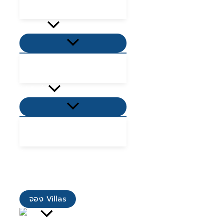
ที่พักเขาใหญ่ 2568
กิจกรรม
Menu
Toggle
ที่เที่ยวใกล้ฉัน
ที่กินใกล้ฉัน
โปรโมชั่น
Menu
Toggle
โปรโมชั่น Villas
โปรโมชั่นอาหาร
รีวิวจากลูกค้า
เมนูอาหาร
ติดต่อเรา
จอง Villas