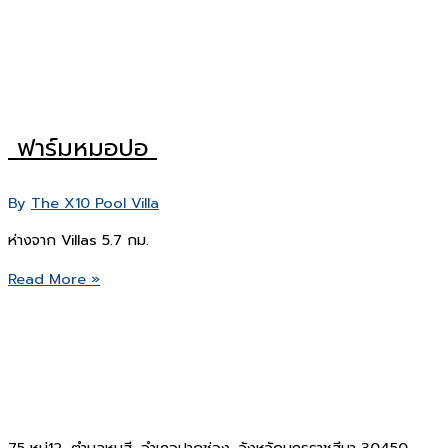
ฟาร์มหมอปอ
By
The X10 Pool Villa
ห่างจาก Villas 5.7 กม.
ฟาร์ม
Read More »
หมอ
ปอ
75 หมู่12, ตำบลหมูสี, อำเภอปากช่อง, จังหวัดนครราชสีมา 30450