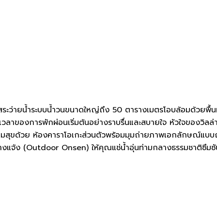
อม สระว่ายน้ำระบบน้ำวนขนาดใหญ่ถึง 50 ตารางเมตรโอบล้อมด้วยพื
่วงเวลาของการพักผ่อนเริ่มต้นอย่างราบรื่นและสบายใจ หัวใจของวิลล่า
ขด้วย ห้องคาราโอเกะส่วนตัวพร้อมมุมถ่ายภาพเอกลักษณ์แบบญี่ปุ่น
กลางแจ้ง (Outdoor Onsen) ให้คุณแช่น้ำอุ่นท่ามกลางธรรมชาติซึม