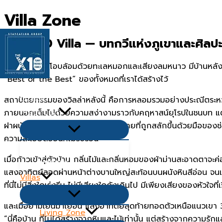
Skip
Villa Zone
to
content
The X10 Villa — บทกวีแห่งภูเขาและศิลป
กลางหุบเขาที่โอบล้อมด้วยทะเลหมอกและเสียงลมหนาว มีบ้านหลัง
“Best of the Best” ของทั้งหมดที่เราได้สร้างไว้
หน้าเเรก
สถาปัตยกรรมของวิลล่าหลังนี้ คือการหลอมรวมอย่างประณีตระหว่
เกี่ยวกับเรา
ภายนอกเต็มไปด้วยความสง่างามราวกับคฤหาสน์ยุโรปในชนบท แต่
ฝาผนังสไตล์อิตาลีตกแต่งด้วยลวดลายที่ถูกสลักขึ้นด้วยมือของช่
Menu
Toggle
ความละเอียดอ่อนที่ไม่รีบร้อน
คำถามยอดนิยม Q&A
เมื่อก้าวเข้าสู่ตัวบ้าน กลิ่นไม้และกลิ่นหอมของผ้าม่านสะอาดตาจ
บทความ
แสงอาทิตย์ลอดผ่านหน้าต่างบานใหญ่สะท้อนบนผนังหินสีอ่อน จนเกิ
Villas
ที่นี่ไม่มีสิ่งใดเร่งรีบ ไม่มีเสียงใดดังเกินไป มีเพียงเสียงของหัวใจที
Menu
Toggle
และเมื่อยามเย็นมาเยือน แสงอาทิตย์สุดท้ายทอดตัวเหนือแนวเขา 36
Living Zone
“นี่คือบ้าน ที่ไม่ได้สร้างจากหินและไม้เท่านั้น แต่สร้างจากความรั