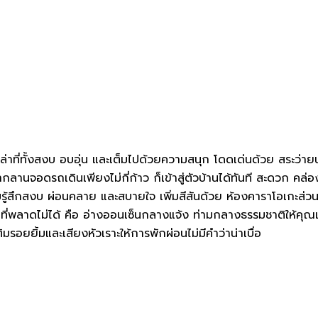
ลวิลล่าที่ทั้งสงบ อบอุ่น และเต็มไปด้วยความสนุก โดดเด่นด้วย สระว
จอดรถเดินเพียงไม่กี่ก้าว ก็เข้าสู่ตัวบ้านได้ทันที สะดวก คล่องตัว
รู้สึกสงบ ผ่อนคลาย และสบายใจ เพิ่มสีสันด้วย ห้องคาราโอเกะส่วน
ลาที่พลาดไม่ได้ คือ อ่างออนเซ็นกลางแจ้ง ท่ามกลางธรรมชาติให้คุณ
อยยิ้มและเสียงหัวเราะให้การพักผ่อนไม่มีคำว่าน่าเบื่อ