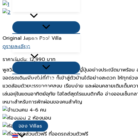
ที่พักเขาใหญ่ 2568
กิจกรรม
Menu
Toggle
Original Japan Pool Villa
ที่เที่ยวใกล้ฉัน
ดูรายละเอียด
ที่กินใกล้ฉัน
โปรโมชั่น
ราคาเริ่มต้น:
12,990 บาท
Menu
พูลวิลล่าส่วนตัวที่ถ่ายทอดเสน่ห์ของญี่ปุ่นอย่างประณีตมาพร้
Toggle
จอดรถเดินเพียงไม่กี่ก้าว ก็เข้าสู่ตัวบ้านได้อย่างสะดวก ให้ทุกช
โปรโมชั่น Villas
แวดล้อมด้วยบรรยากาศสงบ เรียบง่าย และผ่อนคลายเติมเต็มความสุ
โปรโมชั่นอาหาร
เล่นอยู่ในแดนอาทิตย์อุทัย ไฮไลต์สุดโรแมนติกคือ อ่างออนเซ็น
รีวิวจากลูกค้า
เหมาะสำหรับการพักผ่อนของคนสำคัญ
เมนูอาหาร
4-6 คน
ติดต่อเรา
2 ห้องนอน
2 ห้องน้ำ
จอง Villas
ที่จอดรถส่วนตัวฟรี