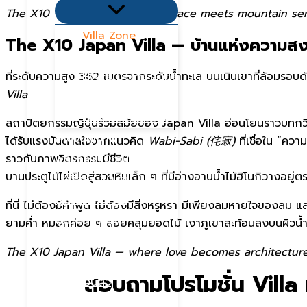
Menu
The X10 Villa — where Italian grace meets mountain ser
Toggle
Villa Zone
The X10 Japan Villa — บ้านแห่งความสงบ
Nordic Zone
Hydra Dome Zone
ที่ระดับความสูง 362 เมตรจากระดับน้ำทะเล บนเนินเขาที่ล้อมรอบด
Villa
Flora Tent Zone
Flora Dome Zone
สถาปัตยกรรมญี่ปุ่นร่วมสมัยของ Japan Villa อ่อนโยนราวบทกวี 
จำนวนผู้เข้าพัก
ได้รับแรงบันดาลใจจากแนวคิด
Wabi-Sabi (侘寂)
ที่เชื่อใน “คว
พูลวิลล่า 10 คน
ราวกับภาพจิตรกรรมมีชีวิต
บานประตูไม้ไผ่เปิดสู่สวนหินเล็ก ๆ ที่มีอ่างอาบน้ำไม้ฮิโนกิวางอ
พูลวิลล่า 20 คน
พูลวิลล่า 15 คน
ที่นี่ ไม่ต้องมีคำพูด ไม่ต้องมีสิ่งหรูหรา มีเพียงลมหายใจของลม
พูลวิลล่า 6 คน
ยามค่ำ หมอกค่อย ๆ ลอยคลุมยอดไม้ เงาภูเขาสะท้อนลงบนผิวน้
พูลวิลล่า 30 คน
The X10 Japan Villa — where love becomes architecture
ที่พักครอบครัว
สอบถามโปรโมชั่น Villa
มีสระส่วนตัว
ราคาคุ้มค่า/โปร