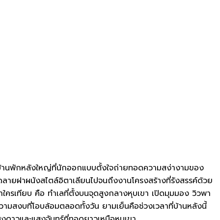
ง บ้านพักหลังใหญ่ที่นักออกแบบตั้งใจถ่ายทอดความสง่างามของ
ดลายฝาผนังสไตล์อิตาเลียนไปจนถึงงานโครงสร้างที่รังสรรค์ด้วย
หาใครเทียบ คือ ทำเลที่ตั้งบนจุดสูงกลางหุบเขา เปิดมุมมอง วิวพา
งบที่โอบล้อมตลอดทั้งวัน ยามเย็นคือช่วงเวลาที่บ้านหลังนี้
งแสงดาวและแสงจันทร์ที่ทอดยาวเหนือหุบเขา