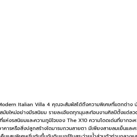
 Modern Italian Villa 4 คุณจะสัมผัสได้ถึงความพิเศษที่แตกต่า
มัยใหม่อย่างมีรสนิยม รายละเอียดทุกมุมสะท้อนงานศิลป์ตั้งแต่ลว
ือพื้นที่แห่งรสนิยมและความภูมิใจของ The X10 ความโดดเด่นที่ยากจะ
คารหรือสิ่งปลูกสร้างใดมารบกวนสายตา มีเพียงสายลมเย็นและความส
ำคืนแสนพิเศษเริ่มต้นขึ้นกับดินเนอร์ริมสระว่ายน้ำส่วนตัวท่ามกลา