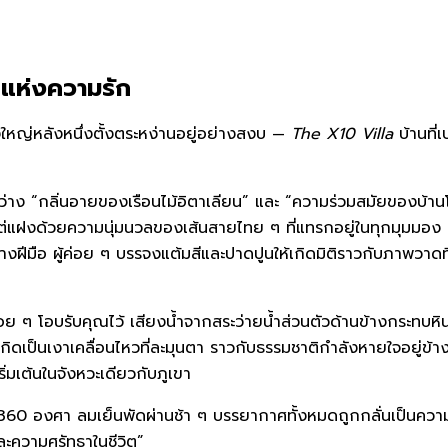
ะแห่งความรัก
ใหญ่หลังหนึ่งตั้งตระหง่านอยู่อย่างสงบ —
The X10 Villa
บ้านที่
าง “กลิ่นอายของเรือนไม้อิตาเลียน” และ “ความร่วมสมัยของบ้านโ
แฝงด้วยความนุ่มนวลของเส้นสายไทย ๆ ที่แทรกอยู่ในทุกมุมมอง
างฝีมือ ผู้ค่อย ๆ บรรจงแต้มสีและปาดปูนให้เกิดมิติราวกับภาพวาด
ะค่อย ๆ โอบรับคุณไว้ เสียงน้ำจากสระว่ายน้ำส่วนตัวด้านข้างกระทบหิ
ดเป็นเงาเคลื่อนไหวที่ละมุนตา ราวกับธรรมชาติกำลังหายใจอยู่ข้า
่เริ่มเต้นในจังหวะเดียวกับภูเขา
0 องศา ลมเย็นพัดผ่านช้า ๆ บรรยากาศทั้งหมดถูกกลั่นเป็นความรู้ส
กและความศรัทธาในชีวิต”