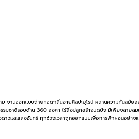
ง่างาม งานออกแบบถ่ายทอดกลิ่นอายศิลปะยุโรป ผสานความทันสมั
วยวิวธรรมชาติรอบด้าน 360 องศา ไร้สิ่งปลูกสร้างบดบัง มีเพียงส
สงดาวและแสงจันทร์ ทุกช่วงเวลาถูกออกแบบเพื่อการพักผ่อนอย่างแท้