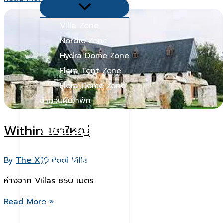
Menu
Cafe
Toggle
Villa Zone
Nordic Zone
Hydra Dome Zone
Flora Tent Zone
Flora Dome Zone
จำนวนผู้เข้าพัก
พูลวิลล่า 10 คน
Within เขาใหญ่
พูลวิลล่า 20 คน
พูลวิลล่า 15 คน
By
The X10 Pool Villa
พูลวิลล่า 6 คน
พูลวิลล่า 30 คน
ห่างจาก Villas 850 เมตร
ที่พักครอบครัว
Within
Read More »
มีสระส่วนตัว
เขา
ราคาคุ้มค่า/โปร