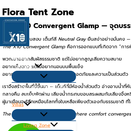
Skip
Flora Tent Zone
to
content
The X10 Convergent Glamp — จุดบรร
กลางป่าที่เงียบสงบ เต็นท์สี
Neutral Gray
ยืนสง่าอย่างมั่นคง — 
The X10 Convergent Glamp
คือการออกแบบที่เกิดจาก “การฟัง
หน้าเเรก
พวกเขาอยากสัมผัสธรรมชาติ แต่ไม่อยากสูญเสียความสบาย
เกี่ยวกับเรา
อยากเห็นดาว แต่ไม่อยากนอนบนพื้นแข็ง
อยากได้อิสระ แต่ยังต้องการความปลอดภัยและความเป็นส่วนตัว
Menu
Toggle
เราจึงสร้างพื้นที่นี้ขึ้นมา — เต็นท์ที่มีห้องน้ำส่วนตัว อ่างอาบน้ำ
คำถามยอดนิยม Q&A
กลางคืน ลมเย็นพัดผ่าน เสียงน้ำกระทบขอบสระผสมกับเสียงจิ้
บทความ
ผู้มาเยือนจะรู้สึกเหมือนโลกทั้งใบเหลือเพียงตัวเองกับธรรมชาติ ท
Villas
Menu
The X10 Convergent Glamp — where comfort converges 
Toggle
Living Zone