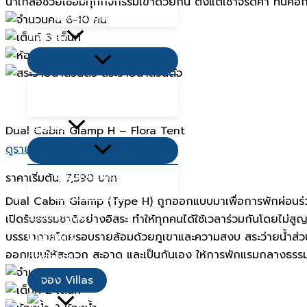
น้ำเกลือช่วยเชื่อมทุกกิจกรรมเข้าด้วยกัน ตั้งแต่เช้าจรดค่ำ ที่น
ที่พักเขาใหญ่ 2568
6-10 คน
กิจกรรม
3 เต็นท์
3 ห้องน้ำ
Menu
Toggle
สระว่ายน้ำส่วนตัว
ที่เที่ยวใกล้ฉัน
ที่กินใกล้ฉัน
โปรโมชั่น
Dual Cabin Glamp H – Flora Tent
Menu
ดูรายละเอียด
Toggle
โปรโมชั่น Villas
ราคาเริ่มต้น:
7,590 บาท
โปรโมชั่นอาหาร
Dual Cabin Glamp (Type H) ถูกออกแบบมาเพื่อการพักผ่อนร่วมก
รีวิวจากลูกค้า
เปิดรับธรรมชาติอย่างอิสระ ทำให้ทุกคนได้ใช้เวลาร่วมกันโดย
บรรยากาศโดยรอบรายล้อมด้วยภูเขาและความสงบ สระว่ายน้ำส่วนตัว
เมนูอาหาร
ออกแบบให้สะดวก สะอาด และเป็นกันเอง ให้การพักแรมกลางธรรมชา
ติดต่อเรา
4-6 คน
จอง Villas
2 เต็นท์