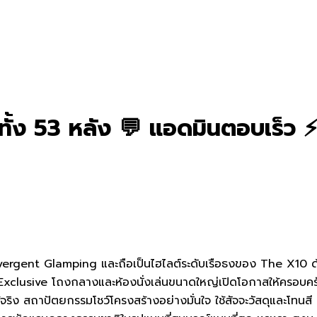
 ทั้ง 53 หลัง 💬 แอดมินตอบเร็ว 
rgent Glamping และถือเป็นไฮไลต์ระดับเรือธงของ The X10 ด้
lusive โถงกลางและห้องนั่งเล่นขนาดใหญ่เปิดโอกาสให้ครอบครัวใหญ
ิง สถาปัตยกรรมโชว์โครงสร้างอย่างมั่นใจ ใช้สัจจะวัสดุและโทนสี 