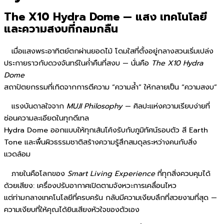
The X10 Hydra Dome — แสง เทคโนโลยี
และความสงบที่กลมกลืน
เมื่อแสงพระอาทิตย์ตกผ่านยอดไม้ โดมใสที่ตั้งอยู่กลางสวนเริ่มเปล่ง
ประกายราวกับดวงจันทร์ในค่ำคืนที่สงบ — นั่นคือ
The X10 Hydra
Dome
สถาปัตยกรรมที่เกิดจากการตีความ “ความล้ำ” ให้กลายเป็น “ความสงบ”
แรงบันดาลใจจาก
MUJI Philosophy
— ศิลปะแห่งความเรียบง่ายที่
ซ่อนความละเอียดในทุกดีเทล
Hydra Dome ออกแบบให้ทุกเส้นโค้งรับกับภูมิทัศน์รอบตัว สี Earth
Tone และพื้นผิวธรรมชาติสร้างความรู้สึกสมดุลระหว่างคนกับสิ่ง
แวดล้อม
ภายในคือโลกของ
Smart Living Experience
ที่ทุกสิ่งควบคุมได้
ด้วยเสียง: เครื่องปรับอากาศเปิดตามจังหวะการเคลื่อนไหว
แต่ท่ามกลางเทคโนโลยีที่ครบครัน กลับมีความเงียบลึกที่สวยงามที่สุด —
ความเงียบที่ให้คุณได้ยินเสียงหัวใจของตัวเอง