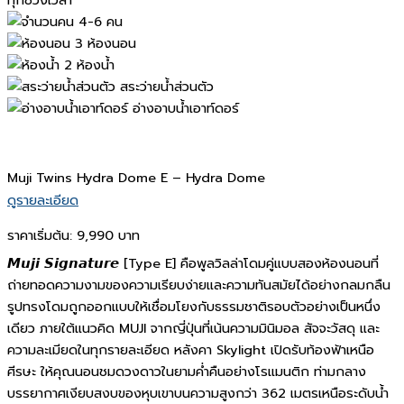
4-6 คน
3 ห้องนอน
2 ห้องน้ำ
สระว่ายน้ำส่วนตัว
อ่างอาบน้ำเอาท์ดอร์
Muji Twins Hydra Dome E – Hydra Dome
ดูรายละเอียด
ราคาเริ่มต้น:
9,990 บาท
𝙈𝙪𝙟𝙞 𝙎𝙞𝙜𝙣𝙖𝙩𝙪𝙧𝙚 [Type E] คือพูลวิลล่าโดมคู่แบบสองห้องนอนที่
ถ่ายทอดความงามของความเรียบง่ายและความทันสมัยได้อย่างกลมกลืน
รูปทรงโดมถูกออกแบบให้เชื่อมโยงกับธรรมชาติรอบตัวอย่างเป็นหนึ่ง
เดียว ภายใต้แนวคิด MUJI จากญี่ปุ่นที่เน้นความมินิมอล สัจจะวัสดุ และ
ความละเมียดในทุกรายละเอียด หลังคา Skylight เปิดรับท้องฟ้าเหนือ
ศีรษะ ให้คุณนอนชมดวงดาวในยามค่ำคืนอย่างโรแมนติก ท่ามกลาง
บรรยากาศเงียบสงบของหุบเขาบนความสูงกว่า 362 เมตรเหนือระดับน้ำ