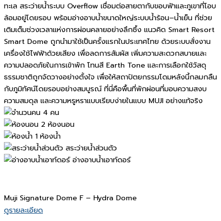
ทะเล สระว่ายน้ำระบบ Overflow เชื่อมต่อสายตากับขอบฟ้าและภูเขาที่โอบ
ล้อมอยู่โดยรอบ พร้อมอ่างอาบน้ำขนาดใหญ่ระบบน้ำร้อน–น้ำเย็น ที่ช่วย
เติมเต็มช่วงเวลาแห่งการผ่อนคลายอย่างลึกซึ้ง แนวคิด Smart Resort
Smart Dome ถูกนำมาใช้เป็นครั้งแรกในประเทศไทย ด้วยระบบสั่งงาน
เครื่องใช้ไฟฟ้าด้วยเสียง เพื่อลดการสัมผัส เพิ่มความสะดวกสบายและ
ความปลอดภัยในการเข้าพัก โทนสี Earth Tone และการเลือกใช้วัสดุ
ธรรมชาติถูกจัดวางอย่างตั้งใจ เพื่อให้สถาปัตยกรรมโดมหลังนี้กลมกลืน
กับภูมิทัศน์โดยรอบอย่างสมบูรณ์ ที่นี่คือพื้นที่พักผ่อนที่มอบความสงบ
ความสมดุล และความหรูหราแบบเรียบง่ายในแบบ MUJI อย่างแท้จริง
4 คน
2 ห้องนอน
1 ห้องน้ำ
สระว่ายน้ำส่วนตัว
อ่างอาบน้ำเอาท์ดอร์
Muji Signature Dome F – Hydra Dome
ดูรายละเอียด