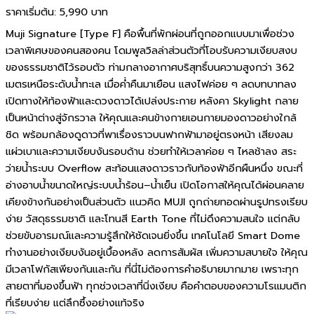
ราคาเริ่มต้น:
5,990 บาท
Muji Signature [Type F] คือพื้นที่พักผ่อนที่ถูกออกแบบมาเพื่อช่วง
เวลาพิเศษของคนสองคน โดมพูลวิลล่าส่วนตัวที่โอบรับความเงียบสงบ
ของธรรมชาติไว้รอบตัว ท่ามกลางอากาศบริสุทธิ์บนความสูงกว่า 362
เมตรเหนือระดับน้ำทะเล เมื่อค่ำคืนมาเยือน แสงไฟค่อย ๆ ลดบทบาทลง
เปิดทางให้ท้องฟ้าและดวงดาวได้เปล่งประกาย หลังคา Skylight กลาย
เป็นหน้าต่างสู่จักรวาล ให้คุณและคนข้างกายเอนกายมองดาวอย่างใกล้
ชิด พร้อมกล้องดูดาวที่พาเรื่องราวบนฟากฟ้ามาอยู่ตรงหน้า เสียงลม
แผ่วเบาและความเงียบงันรอบด้าน ช่วยทำให้เวลาค่อย ๆ ไหลช้าลง สระ
ว่ายน้ำระบบ Overflow สะท้อนแสงดาวราวกับท้องฟ้าอีกผืนหนึ่ง ขณะที่
อ่างอาบน้ำขนาดใหญ่ระบบน้ำร้อน–น้ำเย็น เปิดโอกาสให้คุณได้ผ่อนคลาย
เคียงข้างกันอย่างเป็นส่วนตัว แนวคิด MUJI ถูกถ่ายทอดผ่านรูปทรงเรียบ
ง่าย วัสดุธรรมชาติ และโทนสี Earth Tone ที่ไม่ดึงความสนใจ แต่กลับ
ช่วยขับอารมณ์และความรู้สึกให้ชัดเจนยิ่งขึ้น เทคโนโลยี Smart Dome
ทำงานอย่างเงียบงันอยู่เบื้องหลัง ลดการสัมผัส เพิ่มความสบายใจ ให้คุณ
มีเวลาโฟกัสเพียงกันและกัน ที่นี่ไม่ต้องการคำอธิบายมากมาย เพราะทุก
สายตาที่มองขึ้นฟ้า ทุกช่วงเวลาที่นิ่งเงียบ คือคำตอบของความโรแมนติก
ที่เรียบง่าย แต่ลึกซึ้งอย่างแท้จริง