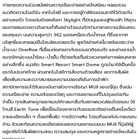
ถ่ายทอดความร่วมสมัยผ่านความเรียบง่ายอย่างมีรสนิยม หลอมรวม
แนวคิดความโมเดิร์น เทคโนโลยี และการอยู่ใกล้ชิดธรรมชาติไว้ด้วยกัน
อย่างลงตัว โดดเด่นด้วยหลังคา Skylight ที่เปิดมุมมองสู่ท้องฟ้า ให้คุณ
เอนกายชมดวงดาวในยามค่ำคืนอย่างโรแมนติกท่ามกลางความเงียบสงบ
ของหุบเขา บนความสูงกว่า 362 เมตรเหนือระดับน้ำทะเล ที่ซึ่งอากาศ
บริสุทธิ์และสายลมเย็นโอบล้อมตลอดวัน พูลวิลล่าแห่งนี้มาพร้อมสระว่าย
น้ำระบบ Overflow ที่เชื่อมต่อสายตากับธรรมชาติรอบตัว และอ่างอาบน้ำ
ขนาดใหญ่ระบบน้ำร้อน–น้ำเย็น ที่ช่วยเติมเต็มช่วงเวลาแห่งการผ่อนคลาย
อย่างลึกซึ้ง แนวคิด Smart Resort Smart Dome ถูกนำมาใช้เป็นครั้ง
แรกในประเทศไทย ผ่านเทคโนโลยีการสั่งงานด้วยเสียง ลดการสัมผัส
เพื่อเพิ่มความสะดวกสบายและความปลอดภัยในการเข้าพัก
สถาปัตยกรรมได้รับแรงบันดาลใจจากปรัชญา MUJI ของญี่ปุ่น ซึ่งเน้น
ความเรียบง่าย ความจริงของวัสดุ และการออกแบบที่ไม่ปรุงแต่งเกิน
จำเป็น ทุกเส้นสายถูกออกแบบให้กลมกลืนกับสภาพแวดล้อมโดยรอบ ใช้
โทนสี Earth Tone เพื่อเชื่อมโยงอาคารกับธรรมชาติอย่างเป็นหนึ่งเดียว
รายละเอียดเล็ก ๆ ตั้งแต่พื้นผิว การจัดวางหิน ไปจนถึงองค์ประกอบรอบ
ด้าน ล้วนสะท้อนความละเอียดอ่อนของงานออกแบบแบบ MUJI ที่มุ่งให้ผู้
อยู่อาศัยได้สัมผัสความสงบ ความสมดุล และความหรูหราอย่างเงียบงันใน
ทุกช่วงเวลา