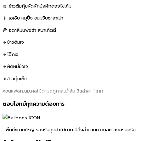
🍚 ข้าวต้มกุ๊ยผัดผักบุ้งผักดองไข่เค็ม
🍢 เอเชีย หมูปิ้ง ขนมจีบซาลาเปา
🍕 อิตาลี่มินิพิซซ่า สปาเก็ตตี้
🔸ข้าวต้มเจ
🔸โจ๊กเจ
🔸ผัดหมี่ซั่วเจ
🔸ข้าวตุ๋นเห็ด
คอนแฟลก,นม,ผลไม้ตามฤดูกาล,น้ำส้ม วิลล่าละ 1 set
ตอบโจทย์ทุกความต้องการ
พื้นที่ขนาดใหญ่ รองรับลูกค้าได้มาก มีสิ่งอํานวยความสะดวกครบครัน