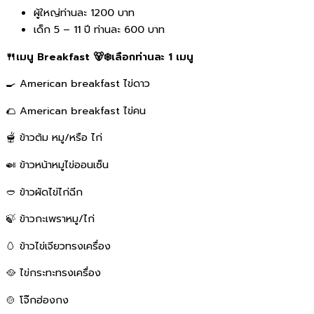
ผู้ใหญ่ท่านละ 1200 บาท
เด็ก 5 – 11 ปี ท่านละ 600 บาท
🍴เมนู Breakfast 🐻‍❄️เลือกท่านละ 1 เมนู
🍳 American breakfast ไข่ดาว
🌮 American breakfast ไข่คน
🫕 ข้าวต้ม หมู/หรือ ไก่
🍛 ข้าวหน้าหมูไข่ออนเซ็น
🥙 ข้าวผัดไข่ไก่ฉีก
🍃 ข้าวกะเพราหมู/ไก่
🥚 ข้าวไข่เจียวทรงเครื่อง
🥘 ไข่กระทะทรงเครื่อง
🍲 โจ๊กฮ่องกง