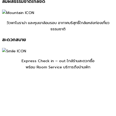
สัมผัสธรรมชาติใกล้ชิด
วิวพาโนราม่า และหุบเขาล้อมรอบ อากาศบริสุทธิ์ใกล้แหล่งท่องเที่ยว
ธรรมชาติ
สะดวกสบาย
Express Check in – out ใกล้ร้านสะดวกซื้อ
พร้อม Room Service บริการถึงบ้านพัก
Exclusive Duplex Type A – Nordic Tent
ดูรายละเอียด
ราคาเริ่มต้น:
7,590 บาท