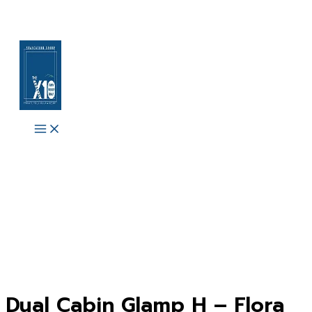
Skip
to
content
Main
Menu
Dual Cabin Glamp H – Flora