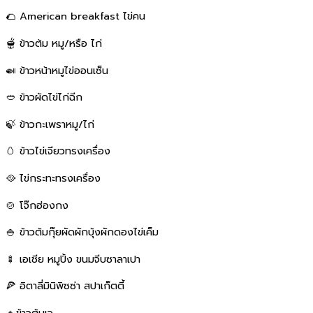
🌮 American breakfast ไข่คน
🫕 ข้าวต้ม หมู/หรือ ไก่
🍛 ข้าวหน้าหมูไข่ออนเซ็น
🥙 ข้าวผัดไข่ไก่ฉีก
🍃 ข้าวกะเพราหมู/ไก่
🥚 ข้าวไข่เจียวทรงเครื่อง
🥘 ไข่กระทะทรงเครื่อง
🍲 โจ๊กฮ่องกง
🍚 ข้าวต้มกุ๊ยผัดผักบุ้งผักดองไข่เค็ม
🍢 เอเชีย หมูปิ้ง ขนมจีบซาลาเปา
🍕 อิตาลี่มินิพิซซ่า สปาเก็ตตี้
🔸ข้าวต้มเจ