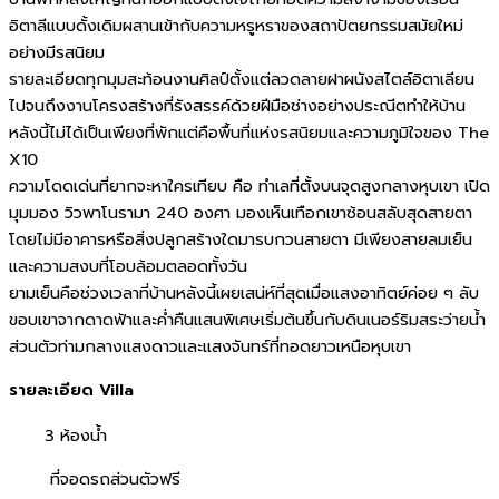
อิตาลีแบบดั้งเดิมผสานเข้ากับความหรูหราของสถาปัตยกรรมสมัยใหม่
อย่างมีรสนิยม
รายละเอียดทุกมุมสะท้อนงานศิลป์ตั้งแต่ลวดลายฝาผนังสไตล์อิตาเลียน
ไปจนถึงงานโครงสร้างที่รังสรรค์ด้วยฝีมือช่างอย่างประณีตทำให้บ้าน
หลังนี้ไม่ได้เป็นเพียงที่พักแต่คือพื้นที่แห่งรสนิยมและความภูมิใจของ The
X10
ความโดดเด่นที่ยากจะหาใครเทียบ คือ ทำเลที่ตั้งบนจุดสูงกลางหุบเขา เปิด
มุมมอง วิวพาโนรามา 240 องศา มองเห็นเทือกเขาซ้อนสลับสุดสายตา
โดยไม่มีอาคารหรือสิ่งปลูกสร้างใดมารบกวนสายตา มีเพียงสายลมเย็น
และความสงบที่โอบล้อมตลอดทั้งวัน
ยามเย็นคือช่วงเวลาที่บ้านหลังนี้เผยเสน่ห์ที่สุดเมื่อแสงอาทิตย์ค่อย ๆ ลับ
ขอบเขาจากดาดฟ้าและค่ำคืนแสนพิเศษเริ่มต้นขึ้นกับดินเนอร์ริมสระว่ายน้ำ
ส่วนตัวท่ามกลางแสงดาวและแสงจันทร์ที่ทอดยาวเหนือหุบเขา
รายละเอียด Villa
3 ห้องน้ำ
ที่จอดรถส่วนตัวฟรี