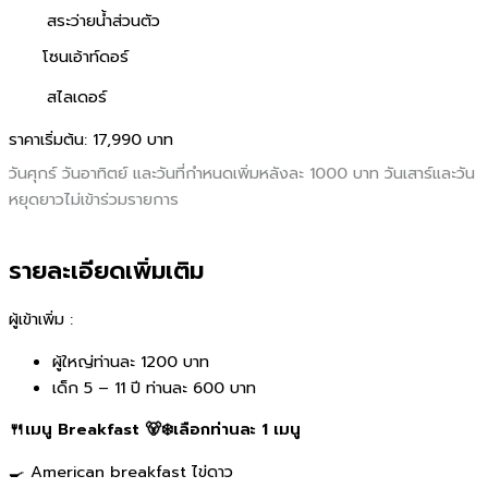
สระว่ายน้ำส่วนตัว
โซนเอ้าท์ดอร์
สไลเดอร์
ราคาเริ่มต้น:
17,990 บาท
วันศุกร์ วันอาทิตย์ และวันที่กำหนดเพิ่มหลังละ 1000 บาท วันเสาร์และวัน
หยุดยาวไม่เข้าร่วมรายการ
รายละเอียดเพิ่มเติม
ผู้เข้าเพิ่ม :
ผู้ใหญ่ท่านละ 1200 บาท
เด็ก 5 – 11 ปี ท่านละ 600 บาท
🍴เมนู Breakfast 🐻‍❄️เลือกท่านละ 1 เมนู
🍳 American breakfast ไข่ดาว