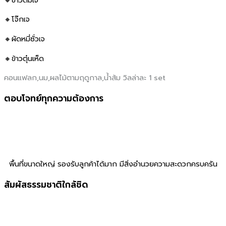
🔸โจ๊กเจ
🔸ผัดหมี่ซั่วเจ
🔸ข้าวตุ๋นเห็ด
คอนแฟลก,นม,ผลไม้ตามฤดูกาล,น้ำส้ม วิลล่าละ 1 set
ตอบโจทย์ทุกความต้องการ
พื้นที่ขนาดใหญ่ รองรับลูกค้าได้มาก มีสิ่งอํานวยความสะดวกครบครัน
สัมผัสธรรมชาติใกล้ชิด