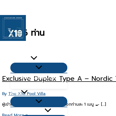
Skip
to
content
4-6 ท่าน
หน้าเเรก
เกี่ยวกับเรา
Menu
Toggle
Exclusive Duplex Type A – Nordic 
คำถามยอดนิยม Q&A
บทความ
Villas
By
The X10 Pool Villa
Menu
ผู้เข้าเพิ่ม : 🍴เมนู Breakfast 🐻‍❄️เลือกท่านละ 1 เมนู 🍳 […]
Toggle
Living Zone
Exclusive
Read More »