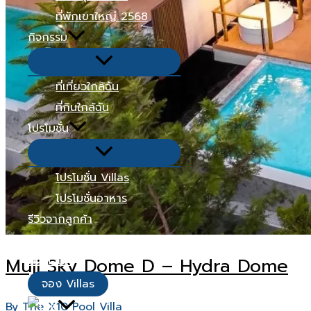
ที่พักเขาใหญ่ 2568
กิจกรรม
Menu
Toggle
ที่เที่ยวใกล้ฉัน
ที่กินใกล้ฉัน
โปรโมชั่น
Menu
Toggle
โปรโมชั่น Villas
โปรโมชั่นอาหาร
รีวิวจากลูกค้า
เมนูอาหาร
Muji Sky Dome D – Hydra Dome
ติดต่อเรา
จอง Villas
By
The X10 Pool Villa