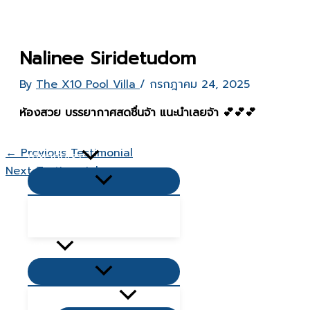
Skip
to
content
Nalinee Siridetudom
By
The X10 Pool Villa
/
กรกฎาคม 24, 2025
ห้องสวย บรรยากาศสดชื่นจ้า แนะนำเลยจ้า 💕💕💕
หน้าเเรก
←
Previous Testimonial
เกี่ยวกับเรา
Next Testimonial
→
Menu
Toggle
คำถามยอดนิยม Q&A
บทความ
Villas
Menu
Toggle
Living Zone