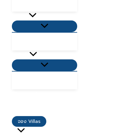
ที่พักเขาใหญ่ 2568
กิจกรรม
Menu
Toggle
ที่เที่ยวใกล้ฉัน
ที่กินใกล้ฉัน
โปรโมชั่น
Menu
Toggle
โปรโมชั่น Villas
โปรโมชั่นอาหาร
รีวิวจากลูกค้า
เมนูอาหาร
ติดต่อเรา
จอง Villas