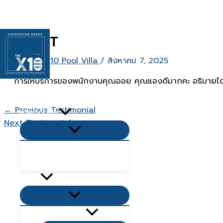
Skip
to
content
Nut NT
By
The X10 Pool Villa
/
สิงหาคม 7, 2025
การให้บริการของพนักงานคุณออย คุณแองดีมากคะ อธิบายได้ชั
หน้าเเรก
←
Previous Testimonial
เกี่ยวกับเรา
Next Testimonial
→
Menu
Toggle
คำถามยอดนิยม Q&A
บทความ
Villas
Menu
Toggle
Living Zone