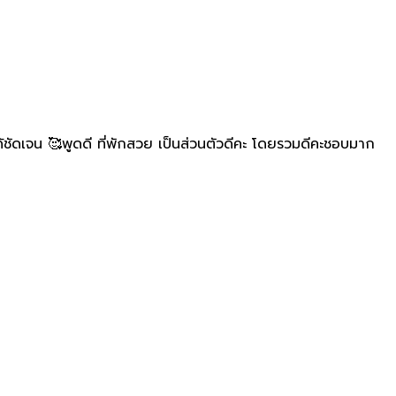
ดเจน 🥰พูดดี ที่พักสวย เป็นส่วนตัวดีคะ โดยรวมดีคะชอบมาก