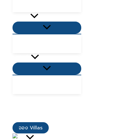
ที่พักเขาใหญ่ 2568
กิจกรรม
Menu
Toggle
ที่เที่ยวใกล้ฉัน
ที่กินใกล้ฉัน
โปรโมชั่น
Menu
Toggle
โปรโมชั่น Villas
โปรโมชั่นอาหาร
รีวิวจากลูกค้า
เมนูอาหาร
ติดต่อเรา
จอง Villas