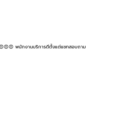
ด 😍😍😍 พนักงานบริการดีตั้งแต่แชทสอบถาม