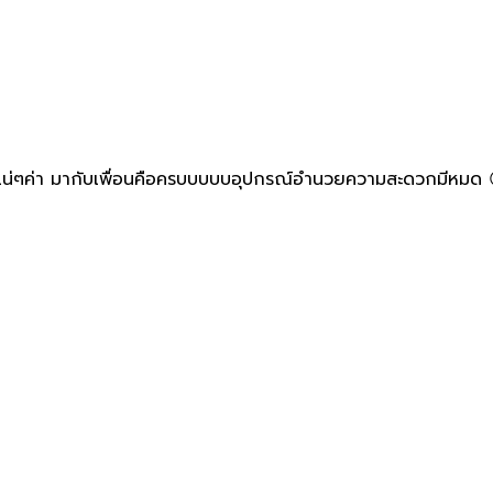
่ 2-3 แน่ๆค่า มากับเพื่อนคือครบบบบบอุปกรณ์อำนวยความสะดวกมีหม