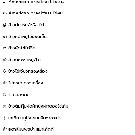
🍳 American breakfast ไข่ดาว
🌮 American breakfast ไข่คน
🫕 ข้าวต้ม หมู/หรือ ไก่
🍛 ข้าวหน้าหมูไข่ออนเซ็น
🥙 ข้าวผัดไข่ไก่ฉีก
🍃 ข้าวกะเพราหมู/ไก่
🥚 ข้าวไข่เจียวทรงเครื่อง
🥘 ไข่กระทะทรงเครื่อง
🍲 โจ๊กฮ่องกง
🍚 ข้าวต้มกุ๊ยผัดผักบุ้งผักดองไข่เค็ม
🍢 เอเชีย หมูปิ้ง ขนมจีบซาลาเปา
🍕 อิตาลี่มินิพิซซ่า สปาเก็ตตี้