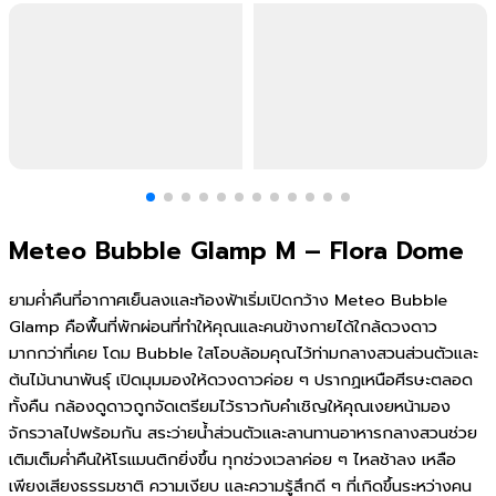
Meteo Bubble Glamp M – Flora Dome
ยามค่ำคืนที่อากาศเย็นลงและท้องฟ้าเริ่มเปิดกว้าง Meteo Bubble
Glamp คือพื้นที่พักผ่อนที่ทำให้คุณและคนข้างกายได้ใกล้ดวงดาว
มากกว่าที่เคย โดม Bubble ใสโอบล้อมคุณไว้ท่ามกลางสวนส่วนตัวและ
ต้นไม้นานาพันธุ์ เปิดมุมมองให้ดวงดาวค่อย ๆ ปรากฏเหนือศีรษะตลอด
ทั้งคืน กล้องดูดาวถูกจัดเตรียมไว้ราวกับคำเชิญให้คุณเงยหน้ามอง
จักรวาลไปพร้อมกัน สระว่ายน้ำส่วนตัวและลานทานอาหารกลางสวนช่วย
เติมเต็มค่ำคืนให้โรแมนติกยิ่งขึ้น ทุกช่วงเวลาค่อย ๆ ไหลช้าลง เหลือ
เพียงเสียงธรรมชาติ ความเงียบ และความรู้สึกดี ๆ ที่เกิดขึ้นระหว่างคน