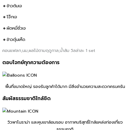
🔸ข้าวต้มเจ
🔸โจ๊กเจ
🔸ผัดหมี่ซั่วเจ
🔸ข้าวตุ๋นเห็ด
คอนแฟลก,นม,ผลไม้ตามฤดูกาล,น้ำส้ม วิลล่าละ 1 set
ตอบโจทย์ทุกความต้องการ
พื้นที่ขนาดใหญ่ รองรับลูกค้าได้มาก มีสิ่งอํานวยความสะดวกครบครัน
สัมผัสธรรมชาติใกล้ชิด
วิวพาโนราม่า และหุบเขาล้อมรอบ อากาศบริสุทธิ์ใกล้แหล่งท่องเที่ยว
ธรรมชาติ