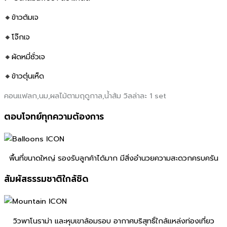
🔸ข้าวต้มเจ
🔸โจ๊กเจ
🔸ผัดหมี่ซั่วเจ
🔸ข้าวตุ๋นเห็ด
คอนแฟลก,นม,ผลไม้ตามฤดูกาล,น้ำส้ม วิลล่าละ 1 set
ตอบโจทย์ทุกความต้องการ
พื้นที่ขนาดใหญ่ รองรับลูกค้าได้มาก มีสิ่งอํานวยความสะดวกครบครัน
สัมผัสธรรมชาติใกล้ชิด
วิวพาโนราม่า และหุบเขาล้อมรอบ อากาศบริสุทธิ์ใกล้แหล่งท่องเที่ยว