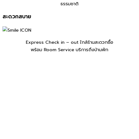
ธรรมชาติ
สะดวกสบาย
Express Check in – out ใกล้ร้านสะดวกซื้อ
พร้อม Room Service บริการถึงบ้านพัก
Exclusive Duplex Type A – Nordic Tent
ดูรายละเอียด
ราคาเริ่มต้น:
7,590 บาท
2-4 คน
1 ห้องนอน
สระว่ายน้ำ