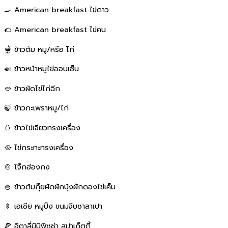
🍳 American breakfast ไข่ดาว
🌮 American breakfast ไข่คน
🫕 ข้าวต้ม หมู/หรือ ไก่
🍛 ข้าวหน้าหมูไข่ออนเซ็น
🥙 ข้าวผัดไข่ไก่ฉีก
🍃 ข้าวกะเพราหมู/ไก่
🥚 ข้าวไข่เจียวทรงเครื่อง
🥘 ไข่กระทะทรงเครื่อง
🍲 โจ๊กฮ่องกง
🍚 ข้าวต้มกุ๊ยผัดผักบุ้งผักดองไข่เค็ม
🍢 เอเชีย หมูปิ้ง ขนมจีบซาลาเปา
🍕 อิตาลี่มินิพิซซ่า สปาเก็ตตี้