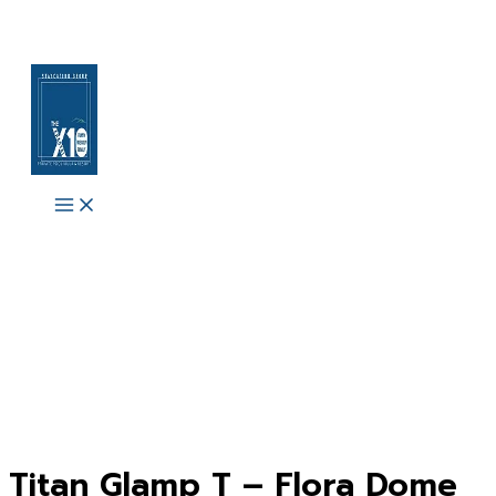
Skip
to
content
Main
Menu
Titan Glamp T – Flora Dome