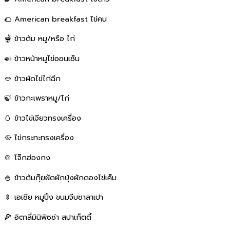
🌮 American breakfast ไข่คน
🫕 ข้าวต้ม หมู/หรือ ไก่
🍛 ข้าวหน้าหมูไข่ออนเซ็น
🥙 ข้าวผัดไข่ไก่ฉีก
🍃 ข้าวกะเพราหมู/ไก่
🥚 ข้าวไข่เจียวทรงเครื่อง
🥘 ไข่กระทะทรงเครื่อง
🍲 โจ๊กฮ่องกง
🍚 ข้าวต้มกุ๊ยผัดผักบุ้งผักดองไข่เค็ม
🍢 เอเชีย หมูปิ้ง ขนมจีบซาลาเปา
🍕 อิตาลี่มินิพิซซ่า สปาเก็ตตี้