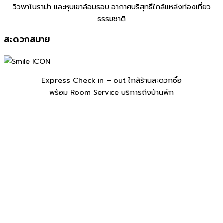
วิวพาโนราม่า และหุบเขาล้อมรอบ อากาศบริสุทธิ์ใกล้แหล่งท่องเที่ยว
ธรรมชาติ
สะดวกสบาย
Express Check in – out ใกล้ร้านสะดวกซื้อ
พร้อม Room Service บริการถึงบ้านพัก
Exclusive Duplex Type A – Nordic Tent
ดูรายละเอียด
ราคาเริ่มต้น:
7,590 บาท
2-4 คน
1 ห้องนอน