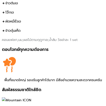
🔸ข้าวต้มเจ
🔸โจ๊กเจ
🔸ผัดหมี่ซั่วเจ
🔸ข้าวตุ๋นเห็ด
คอนแฟลก,นม,ผลไม้ตามฤดูกาล,น้ำส้ม วิลล่าละ 1 set
ตอบโจทย์ทุกความต้องการ
พื้นที่ขนาดใหญ่ รองรับลูกค้าได้มาก มีสิ่งอํานวยความสะดวกครบครัน
สัมผัสธรรมชาติใกล้ชิด